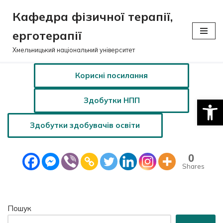
Кафедра фізичної терапії,
Перейти
ерготерапії
до
вмісту
Хмельницький національний університет
Корисні посилання
Відкри
Здобутки НПП
Здобутки здобувачів освіти
0
Shares
Пошук