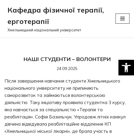
Кафедра фізичної терапії,
Перейти
ерготерапії
до
вмісту
Хмельницький національний університет
НАШІ СТУДЕНТИ – ВОЛОНТЕРИ
Відкри
24.09.2025
Після завершення навчання студенти Хмельницького
національного університету не припиняють
саморозвиток та займаються волонтерською
діяльністю. Таку ініціативу проявила студентка 3 курсу,
яка навчається за спеціальністю «Терапія та
реабілітація», Софія Базильчук. Упродовж літніх канікул
дівчина відвідувала реабілітаційне відділення КП
«Хмельницької міської лікарні», де брала участь в