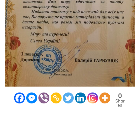
0
Shar
es